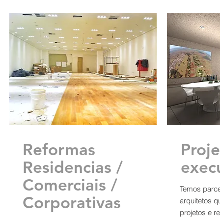
Reformas
Proje
Residencias /
exec
Comerciais /
Temos parce
Corporativas
arquitetos 
projetos e r