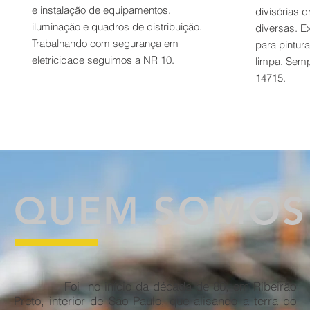
e instalação de equipamentos,
divisórias d
iluminação e quadros de distribuição.
diversas. E
Trabalhando com segurança em
para pintura
eletricidade seguimos a NR 10.
limpa. Sem
14715.
QUEM SOMOS
Foi no início da década de 80, em Ribeirão
Preto, interior de São Paulo, que alisando a terra do