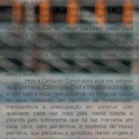
chão com a mão para poder traçar com um graveto, o
desenho de paredes de uma humilde casa, que foi
descoberto o talento do Sr. Sebastião Cantarelli, vindo
de Igarapava interior de São Paulo, onde o pai
também agricultor, Sr. Vilico Cantarelli pediu para
passar a limpo e o que tinha no momento era um
pedaço de papel de pão. Assim o fez e iniciou-se a
trajetória deste empresário e empreendedor da
construção civil e setor imobiliário, mais tarde o filho
Luiz Felipe, neto do Sr. Vilico formaria-se na
faculdade de Engenharia Civil e daria continuidade a
esse trabalho.
Hoje a Cantarelli Construtora atua nos setores
da Engenharia, Construção Civil e Infraestrutura viária
e com todo o know how adquirido ao longo de quase
40 anos, trilhando um caminho de honestidade,
transparência e preocupação em construir com
qualidade cada vez mais pela nossa cidade e
zelando pelo sobrenome que se faz marcante em
cada obra, sem perdermos a essência do nosso
patriarca, que percebeu e acreditou, dando origem a